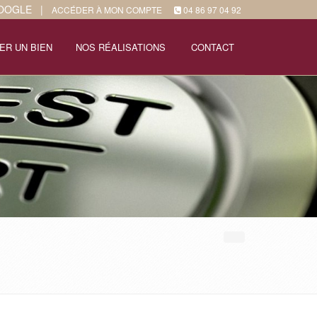
GOOGLE
|
ACCÉDER À MON COMPTE
04 86 97 04 92
ER UN BIEN
NOS RÉALISATIONS
CONTACT