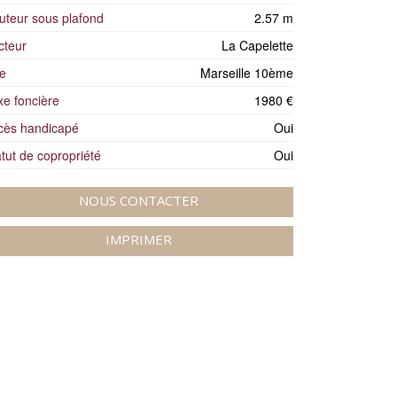
uteur sous plafond
2.57 m
cteur
La Capelette
le
Marseille 10ème
xe foncière
1980 €
cès handicapé
Oui
tut de copropriété
Oui
NOUS CONTACTER
IMPRIMER