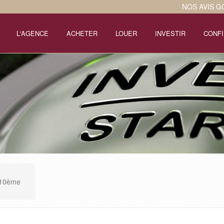
NOS AVIS 
L'AGENCE
ACHETER
LOUER
INVESTIR
CONFI
e 10ème