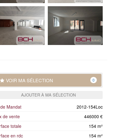
VOIR MA SÉLECTION
0
AJOUTER À MA SÉLECTION
 de Mandat
2012-154Loc
ix de vente
446000 €
face totale
154 m²
rface en rdc
154 m²