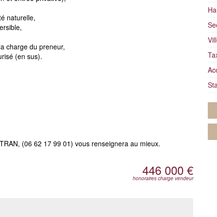
Ha
é naturelle,
Se
ersible,
Vil
 la charge du preneur,
Ta
urisé (en sus).
Ac
Sta
TRAN, (06 62 17 99 01) vous renseignera au mieux.
446 000 €
honoraires charge vendeur