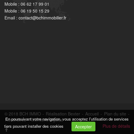
Mobile : 06 62 17 99 01
Mobile : 06 19 50 15 29
Email :
contact@bchimmobilier.fr
© 2018 BCH IMMO -
Réalisation Bexter
-
Accueil
-
Plan du site
-
En poursuivant votre navigation, vous acceptez l'utilisation de services
Honoraires
-
Mentions légales
Plus de détails
tiers pouvant installer des cookies
Accepter