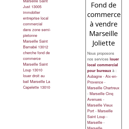
Marseille Saint
Fond de
Just 13005
immobilier
commerce
entreprise local
à vendre
commercial
dans zone semi-
Marseille
pietonne
Joliette
Marseille Saint
Barnabé 13012
cherche fond de
Nous proposons
commerce
nos services
louer
Marseille Saint
local commercial
Loup 13010
pour bureaux
à :
louer droit au
Aubagne
-
Aix-en-
bail Marseille La
Provence
-
Capelette 13010
Marseille Chartreux
-
Marseille Cinq
Avenues
-
Marseille Vieux
Port
-
Marseille
Saint Loup
-
Marseille
-
Marseille