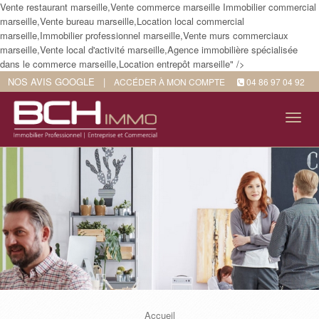
Vente restaurant marseille,Vente commerce marseille Immobilier commercial
marseille,Vente bureau marseille,Location local commercial
marseille,Immobilier professionnel marseille,Vente murs commerciaux
marseille,Vente local d'activité marseille,Agence immobilière spécialisée
dans le commerce marseille,Location entrepôt marseille" />
NOS AVIS GOOGLE
|
ACCÉDER À MON COMPTE
04 86 97 04 92
Tog
navi
Accueil