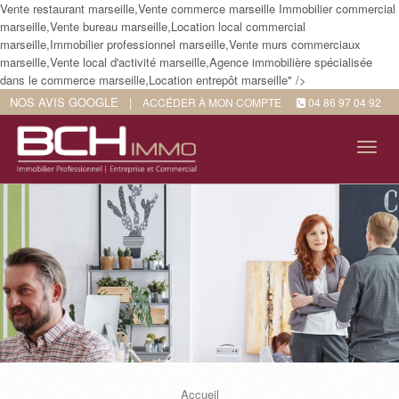
Vente restaurant marseille,Vente commerce marseille Immobilier commercial
marseille,Vente bureau marseille,Location local commercial
marseille,Immobilier professionnel marseille,Vente murs commerciaux
marseille,Vente local d'activité marseille,Agence immobilière spécialisée
dans le commerce marseille,Location entrepôt marseille" />
NOS AVIS GOOGLE
|
ACCÉDER À MON COMPTE
04 86 97 04 92
Tog
navi
Accueil