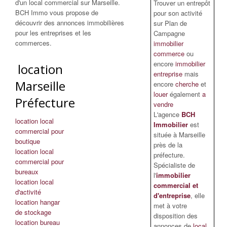
d'un local commercial sur Marseille.
Trouver un entrepôt
BCH Immo vous propose de
pour son activité
découvrir des annonces immobilières
sur Plan de
pour les entreprises et les
Campagne
commerces.
immobilier
commerce
ou
encore
immobilier
location
entreprise
mais
Marseille
encore
cherche
et
louer
également
a
Préfecture
vendre
L'agence
BCH
location local
Immobilier
est
commercial pour
située à Marseille
boutique
près de la
location local
préfecture.
commercial pour
Spécialiste de
bureaux
l'
immobilier
location local
commercial et
d'activité
d'entreprise
, elle
location hangar
met à votre
de stockage
disposition des
location bureau
annonces de
local