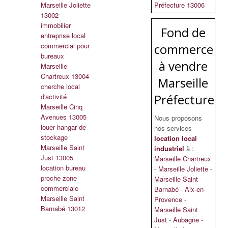
Marseille Joliette
Préfecture 13006
13002
immobilier
Fond de
entreprise local
commercial pour
commerce
bureaux
à vendre
Marseille
Chartreux 13004
Marseille
cherche local
Préfecture
d'activité
Marseille Cinq
Avenues 13005
Nous proposons
louer hangar de
nos services
stockage
location local
Marseille Saint
industriel
à :
Just 13005
Marseille Chartreux
location bureau
-
Marseille Joliette
-
proche zone
Marseille Saint
commerciale
Barnabé
-
Aix-en-
Marseille Saint
Provence
-
Barnabé 13012
Marseille Saint
Just
-
Aubagne
-