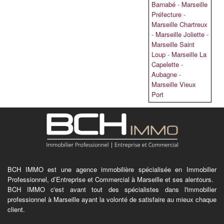
Barnabé
-
Marseille
Préfecture
-
Marseille Chartreux
-
Marseille Joliette
-
Marseille Saint
Loup
-
Marseille La
Capelette
-
Aubagne
-
Marseille Vieux
Port
BCH IMMO est une agence immobilière spécialisée en Immobilier
Professionnel, d’Entreprise et Commercial à Marseille et ses alentours.
BCH IMMO c'est avant tout des spécialistes dans l'immobilier
professionnel à Marseille ayant la volonté de satisfaire au mieux chaque
client.