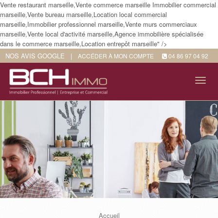
Vente restaurant marseille,Vente commerce marseille Immobilier commercial
marseille,Vente bureau marseille,Location local commercial
marseille,Immobilier professionnel marseille,Vente murs commerciaux
marseille,Vente local d'activité marseille,Agence immobilière spécialisée
dans le commerce marseille,Location entrepôt marseille" />
NOS AVIS GOOGLE
|
ACCÉDER À MON COMPTE
04 86 97 04 92
Tog
navi
Accueil