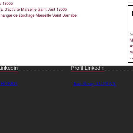
s 13005
cal d'activité Marseille Saint Just 13005
n hangar de stockage Marseille Saint Barnabé
N
M
A
V
-
Linkedin
Profil Linkedin