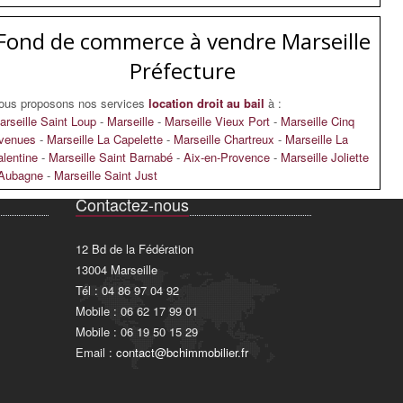
Fond de commerce à vendre Marseille
Préfecture
ous proposons nos services
location droit au bail
à :
arseille Saint Loup
-
Marseille
-
Marseille Vieux Port
-
Marseille Cinq
venues
-
Marseille La Capelette
-
Marseille Chartreux
-
Marseille La
alentine
-
Marseille Saint Barnabé
-
Aix-en-Provence
-
Marseille Joliette
Aubagne
-
Marseille Saint Just
Contactez-nous
12 Bd de la Fédération
13004 Marseille
Tél : 04 86 97 04 92
Mobile : 06 62 17 99 01
Mobile : 06 19 50 15 29
Email :
contact@bchimmobilier.fr