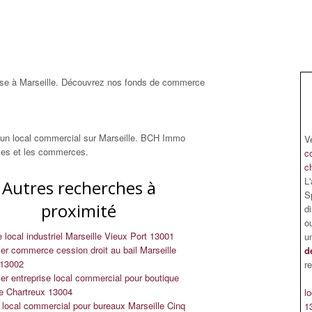
rise à Marseille. Découvrez nos fonds de commerce
 d'un local commercial sur Marseille. BCH Immo
V
ses et les commerces.
c
c
L
Autres recherches à
Sp
proximité
d
o
 local industriel Marseille Vieux Port 13001
u
er commerce cession droit au bail Marseille
d
 13002
r
er entreprise local commercial pour boutique
le Chartreux 13004
l
 local commercial pour bureaux Marseille Cinq
1