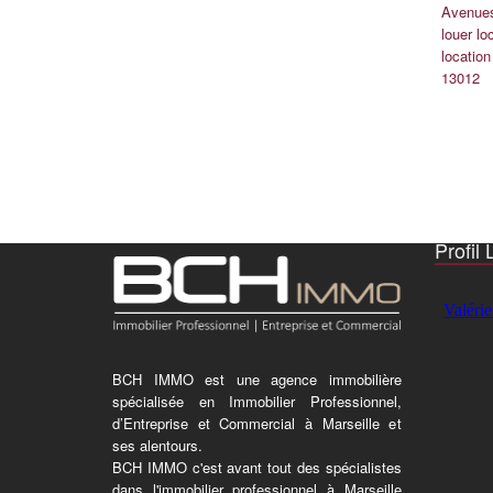
Avenue
louer lo
locatio
13012
Profil 
BCH IMMO est une agence immobilière
spécialisée en Immobilier Professionnel,
d’Entreprise et Commercial à Marseille et
ses alentours.
BCH IMMO c'est avant tout des spécialistes
dans l'immobilier professionnel à Marseille