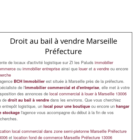
Droit au bail à vendre Marseille
Préfecture
ente de locaux d'activité logistique sur ZI les Paluds
immobilier
ommerce
ou
immobilier entreprise
ainsi que
louer
et
a vendre
ou encore
herche
'agence
BCH Immobilier
est située à Marseille près de la préfecture.
écialiste de l'
immobilier commercial et d'entreprise
, elle met à votre
isposition des annonces de
local commercial à louer à Marseille 13006
u de
droit au bail à vendre
dans les environs. Que vous cherchiez
n entrepôt logistique, un
local pour une boutique
ou encore un
hangar
e stockage
l'agence vous accompagne du début à la fin de vos
echerches.
ocation local commercial dans zone semi-pietonne Marseille Préfecture
3006
et
location fond de commerce Marseille Préfecture 13006