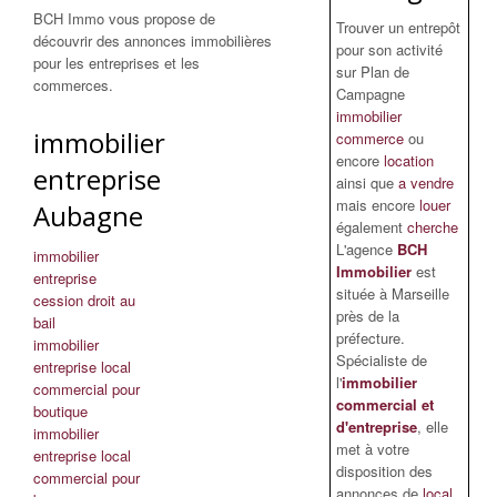
BCH Immo vous propose de
Trouver un entrepôt
découvrir des annonces immobilières
pour son activité
pour les entreprises et les
sur Plan de
commerces.
Campagne
immobilier
immobilier
commerce
ou
encore
location
entreprise
ainsi que
a vendre
mais encore
louer
Aubagne
également
cherche
L'agence
BCH
immobilier
Immobilier
est
entreprise
située à Marseille
cession droit au
près de la
bail
préfecture.
immobilier
Spécialiste de
entreprise local
l'
immobilier
commercial pour
commercial et
boutique
d'entreprise
, elle
immobilier
met à votre
entreprise local
disposition des
commercial pour
annonces de
local