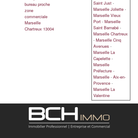
Saint Just
-
bureau proche
Marseille Joliette
-
zone
Marseille Vieux
commerciale
Port
-
Marseille
Marseille
Saint Barnabé
-
Chartreux 13004
Marseille Chartreux
-
Marseille Cinq
Avenues
-
Marseille La
Capelette
-
Marseille
Préfecture
-
Marseille
-
Aix-en-
Provence
-
Marseille La
Valentine