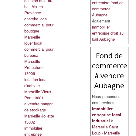
cession droit au
entreprise fond de
bail Aix-en-
commerce
Provence
Aubagne
cherche local
également
commercial pour
immobilier
boutique
entreprise droit au
Marseille
bail Aubagne
louer local
commercial pour
Fond de
bureaux
Marseille
commerce
Préfecture
13006
à vendre
location local
Aubagne
d'activité
Marseille Vieux
Nous proposons
Port 13001
nos services
a vendre hangar
immobilier
de stockage
entreprise local
Marseille Joliette
industriel
à :
13002
Marseille Saint
immobilier
Loup
-
Marseille
entreprise