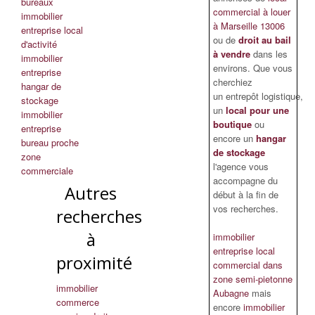
bureaux
commercial à louer
immobilier
à Marseille 13006
entreprise local
ou de
droit au bail
d'activité
à vendre
dans les
immobilier
environs. Que vous
entreprise
cherchiez
hangar de
un entrepôt logistique,
stockage
un
local pour une
immobilier
boutique
ou
entreprise
encore un
hangar
bureau proche
de stockage
zone
l'agence vous
commerciale
accompagne du
Autres
début à la fin de
vos recherches.
recherches
à
immobilier
entreprise local
proximité
commercial dans
zone semi-pietonne
immobilier
Aubagne
mais
commerce
encore
immobilier