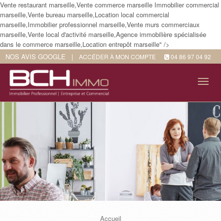
Vente restaurant marseille,Vente commerce marseille Immobilier commercial
marseille,Vente bureau marseille,Location local commercial
marseille,Immobilier professionnel marseille,Vente murs commerciaux
marseille,Vente local d'activité marseille,Agence immobilière spécialisée
dans le commerce marseille,Location entrepôt marseille" />
NOS AVIS GOOGLE
|
ACCÉDER À MON COMPTE
04 86 97 04 92
Tog
navi
Accueil