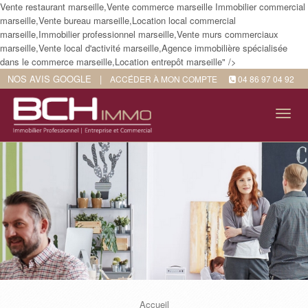
Vente restaurant marseille,Vente commerce marseille Immobilier commercial
marseille,Vente bureau marseille,Location local commercial
marseille,Immobilier professionnel marseille,Vente murs commerciaux
marseille,Vente local d'activité marseille,Agence immobilière spécialisée
dans le commerce marseille,Location entrepôt marseille" />
NOS AVIS GOOGLE
|
ACCÉDER À MON COMPTE
04 86 97 04 92
Tog
navi
Accueil