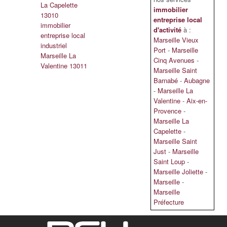
La Capelette
immobilier
13010
entreprise local
immobilier
d'activité
à :
entreprise local
Marseille Vieux
industriel
Port
-
Marseille
Marseille La
Cinq Avenues
-
Valentine 13011
Marseille Saint
Barnabé
-
Aubagne
-
Marseille La
Valentine
-
Aix-en-
Provence
-
Marseille La
Capelette
-
Marseille Saint
Just
-
Marseille
Saint Loup
-
Marseille Joliette
-
Marseille
-
Marseille
Préfecture