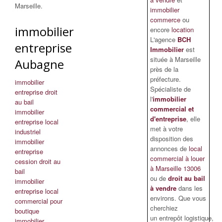
Marseille.
immobilier
commerce
ou
immobilier
encore
location
L'agence
BCH
entreprise
Immobilier
est
située à Marseille
Aubagne
près de la
préfecture.
immobilier
Spécialiste de
entreprise droit
l'
immobilier
au bail
commercial et
immobilier
d'entreprise
, elle
entreprise local
met à votre
industriel
disposition des
immobilier
annonces de
local
entreprise
commercial à louer
cession droit au
à Marseille 13006
bail
ou de
droit au bail
immobilier
à vendre
dans les
entreprise local
environs. Que vous
commercial pour
cherchiez
boutique
un entrepôt logistique,
immobilier