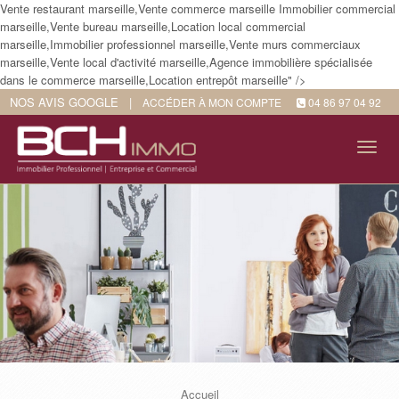
Vente restaurant marseille,Vente commerce marseille Immobilier commercial
marseille,Vente bureau marseille,Location local commercial
marseille,Immobilier professionnel marseille,Vente murs commerciaux
marseille,Vente local d'activité marseille,Agence immobilière spécialisée
dans le commerce marseille,Location entrepôt marseille" />
NOS AVIS GOOGLE
|
ACCÉDER À MON COMPTE
04 86 97 04 92
Tog
navi
Accueil