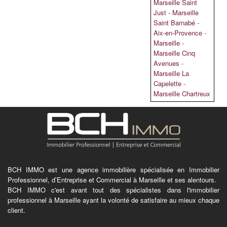
Marseille Saint
Just
-
Marseille
Saint Barnabé
-
Aix-en-Provence
-
Marseille
-
Marseille Cinq
Avenues
-
Marseille La
Capelette
-
Marseille Chartreux
BCH IMMO est une agence immobilière spécialisée en Immobilier
Professionnel, d’Entreprise et Commercial à Marseille et ses alentours.
BCH IMMO c'est avant tout des spécialistes dans l'immobilier
professionnel à Marseille ayant la volonté de satisfaire au mieux chaque
client.