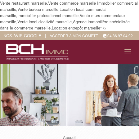
Vente restaurant marseille,Vente commerce marseille Immobilier commercial
marseille,Vente bureau marseille,Location local commercial
marseille,Immobilier professionnel marseille,Vente murs commerciaux
marseille,Vente local d'activité marseille,Agence immobilière spécialisée
dans le commerce marseille,Location entrepôt marseille" />
NOS AVIS GOOGLE
|
ACCÉDER À MON COMPTE
04 86 97 04 92
Tog
navi
Accueil