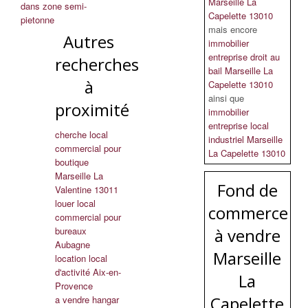
Marseille La
dans zone semi-
Capelette 13010
pietonne
mais encore
Autres
immobilier
entreprise droit au
recherches
bail Marseille La
à
Capelette 13010
ainsi que
proximité
immobilier
entreprise local
cherche local
industriel Marseille
commercial pour
La Capelette 13010
boutique
Marseille La
Fond de
Valentine 13011
louer local
commerce
commercial pour
bureaux
à vendre
Aubagne
Marseille
location local
d'activité Aix-en-
La
Provence
Capelette
a vendre hangar