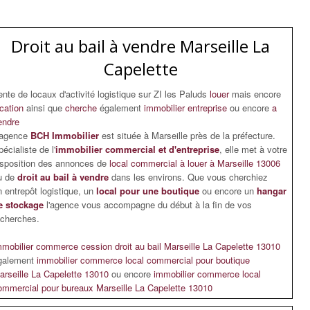
Droit au bail à vendre Marseille La
Capelette
ente de locaux d'activité logistique sur ZI les Paluds
louer
mais encore
ocation
ainsi que
cherche
également
immobilier entreprise
ou encore
a
endre
'agence
BCH Immobilier
est située à Marseille près de la préfecture.
écialiste de l'
immobilier commercial et d'entreprise
, elle met à votre
isposition des annonces de
local commercial à louer à Marseille 13006
u de
droit au bail à vendre
dans les environs. Que vous cherchiez
n entrepôt logistique, un
local pour une boutique
ou encore un
hangar
e stockage
l'agence vous accompagne du début à la fin de vos
echerches.
mmobilier commerce cession droit au bail Marseille La Capelette 13010
galement
immobilier commerce local commercial pour boutique
arseille La Capelette 13010
ou encore
immobilier commerce local
ommercial pour bureaux Marseille La Capelette 13010