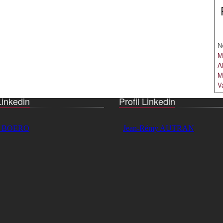
N
M
A
M
V
Linkedin
Profil Linkedin