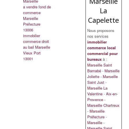
Marseille
Marseille
a vendre fond de
La
commerce
Capelette
Marseille
Préfecture
13006
Nous proposons
immobilier
nos services
commerce droit
immobilier
au bail Marseille
commerce local
Vieux Port
commercial pour
13001
bureaux
à :
Marseille Saint
Barnabé
-
Marseille
Joliette
-
Marseille
Saint Just
-
Marseille La
Valentine
-
Aix-en-
Provence
-
Marseille Chartreux
-
Marseille
Préfecture
-
Marseille
-
Marseille Saint