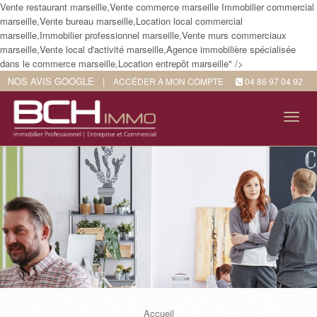
Vente restaurant marseille,Vente commerce marseille Immobilier commercial
marseille,Vente bureau marseille,Location local commercial
marseille,Immobilier professionnel marseille,Vente murs commerciaux
marseille,Vente local d'activité marseille,Agence immobilière spécialisée
dans le commerce marseille,Location entrepôt marseille" />
NOS AVIS GOOGLE
|
ACCÉDER À MON COMPTE
04 86 97 04 92
Tog
navi
Accueil