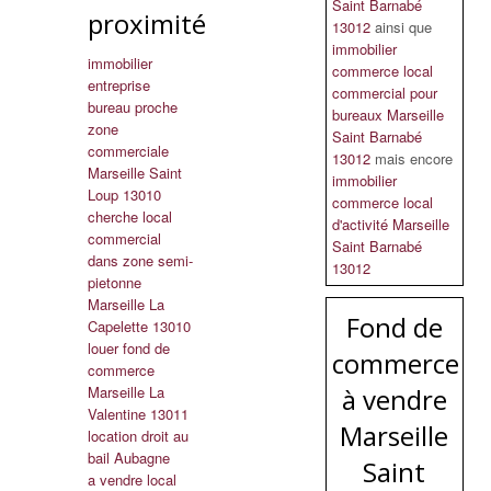
Saint Barnabé
proximité
13012
ainsi que
immobilier
immobilier
commerce local
entreprise
commercial pour
bureau proche
bureaux Marseille
zone
Saint Barnabé
commerciale
13012
mais encore
Marseille Saint
immobilier
Loup 13010
commerce local
cherche local
d'activité Marseille
commercial
Saint Barnabé
dans zone semi-
13012
pietonne
Marseille La
Fond de
Capelette 13010
louer fond de
commerce
commerce
Marseille La
à vendre
Valentine 13011
Marseille
location droit au
bail Aubagne
Saint
a vendre local