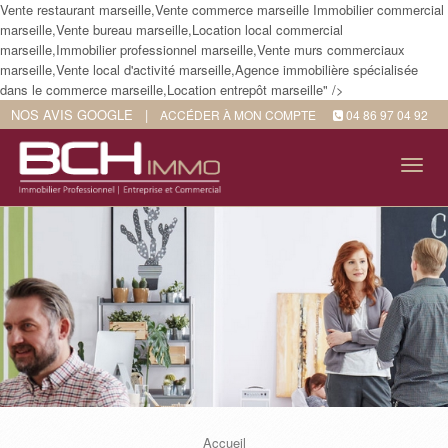
Vente restaurant marseille,Vente commerce marseille Immobilier commercial
marseille,Vente bureau marseille,Location local commercial
marseille,Immobilier professionnel marseille,Vente murs commerciaux
marseille,Vente local d'activité marseille,Agence immobilière spécialisée
dans le commerce marseille,Location entrepôt marseille" />
NOS AVIS GOOGLE
|
ACCÉDER À MON COMPTE
04 86 97 04 92
Tog
navi
Accueil