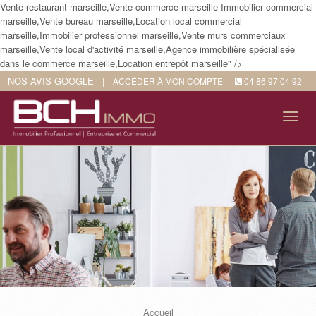
Vente restaurant marseille,Vente commerce marseille Immobilier commercial
marseille,Vente bureau marseille,Location local commercial
marseille,Immobilier professionnel marseille,Vente murs commerciaux
marseille,Vente local d'activité marseille,Agence immobilière spécialisée
dans le commerce marseille,Location entrepôt marseille" />
NOS AVIS GOOGLE
|
ACCÉDER À MON COMPTE
04 86 97 04 92
Tog
navi
Accueil