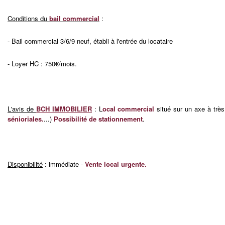
Conditions du
bail commercial
:
- Bail commercial 3/6/9 neuf, établi à l'entrée du locataire
- Loyer HC : 750€/mois.
L'avis de
BCH IMMOBILIER
: L
ocal commercial
situé sur un axe à très
sénioriales.
...)
Possibilité de stationnement
.
Disponibilité
: immédiate -
Vente local urgente.