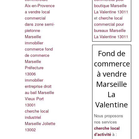
Aix-en-Provence
boutique Marseille
a vendre local
La Valentine 13011
commercial
et
cherche local
dans zone semi-
commercial pour
pietonne
bureaux Marseille
Marseille
La Valentine 13011
immobilier
commerce fond
Fond de
de commerce
Marseille
commerce
Préfecture
à vendre
13006
immobilier
Marseille
entreprise droit
La
au bail Marseille
Vieux Port
Valentine
13001
cherche local
Nous proposons
industriel
nos services
Marseille Joliette
cherche local
13002
d'activité
à :