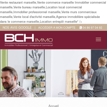
Vente restaurant marseille,Vente commerce marseille Immobilier commercial
marseille,Vente bureau marseille,Location local commercial
marseille,Immobilier professionnel marseille,Vente murs commerciaux
marseille,Vente local d'activité marseille,Agence immobilière spécialisée
dans le commerce marseille,Location entrepôt marseille" />
NOS AVIS GOOGLE
|
ACCÉDER À MON COMPTE
04 86 97 04 92
Tog
navi
Accueil