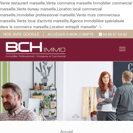
Vente restaurant marseille,Vente commerce marseille Immobilier commercial
marseille,Vente bureau marseille,Location local commercial
marseille,Immobilier professionnel marseille,Vente murs commerciaux
marseille,Vente local d'activité marseille,Agence immobilière spécialisée
dans le commerce marseille,Location entrepôt marseille" />
NOS AVIS GOOGLE
|
ACCÉDER À MON COMPTE
04 86 97 04 92
Tog
navi
Accueil