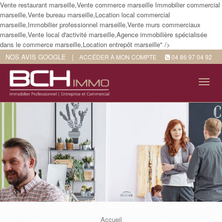
Vente restaurant marseille,Vente commerce marseille Immobilier commercial
marseille,Vente bureau marseille,Location local commercial
marseille,Immobilier professionnel marseille,Vente murs commerciaux
marseille,Vente local d'activité marseille,Agence immobilière spécialisée
dans le commerce marseille,Location entrepôt marseille" />
NOS AVIS GOOGLE
|
ACCÉDER À MON COMPTE
04 86 97 04 92
Tog
navi
Accueil