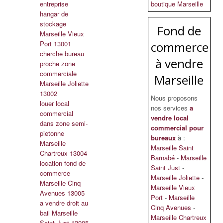
entreprise
boutique Marseille
hangar de
stockage
Fond de
Marseille Vieux
Port 13001
commerce
cherche bureau
à vendre
proche zone
commerciale
Marseille
Marseille Joliette
13002
Nous proposons
louer local
nos services
a
commercial
vendre local
dans zone semi-
commercial pour
pietonne
bureaux
à :
Marseille
Marseille Saint
Chartreux 13004
Barnabé
-
Marseille
location fond de
Saint Just
-
commerce
Marseille Joliette
-
Marseille Cinq
Marseille Vieux
Avenues 13005
Port
-
Marseille
a vendre droit au
Cinq Avenues
-
bail Marseille
Marseille Chartreux
Saint Just 13005