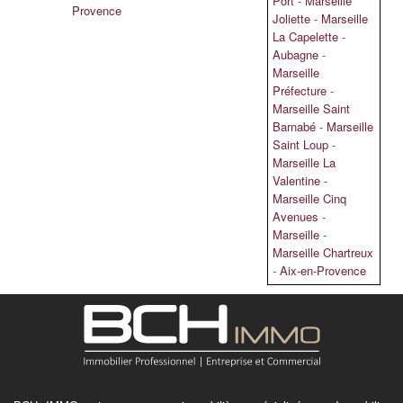
Port
-
Marseille
Provence
Joliette
-
Marseille
La Capelette
-
Aubagne
-
Marseille
Préfecture
-
Marseille Saint
Barnabé
-
Marseille
Saint Loup
-
Marseille La
Valentine
-
Marseille Cinq
Avenues
-
Marseille
-
Marseille Chartreux
-
Aix-en-Provence