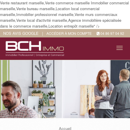
Vente restaurant marseille,Vente commerce marseille Immobilier commercial
marseille,Vente bureau marseille,Location local commercial
marseille,Immobilier professionnel marseille,Vente murs commerciaux
marseille,Vente local d'activité marseille,Agence immobilière spécialisée
dans le commerce marseille,Location entrepôt marseille" />
NOS AVIS GOOGLE
|
ACCÉDER À MON COMPTE
04 86 97 04 92
Tog
navi
Accueil