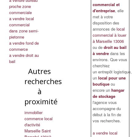
a vendre bureau
commercial et
proche zone
d'entreprise
, elle
commerciale
met à votre
a vendre local
disposition des
commercial
annonces de
local
dans zone semi-
commercial à louer
pietonne
à Marseille 13006
a vendre fond de
ou de
droit au bail
commerce
à vendre
dans les
a vendre droit au
environs. Que vous
bail
cherchiez
Autres
un entrepôt logistique,
un
local pour une
recherches
boutique
ou
à
encore un
hangar
de stockage
proximité
l'agence vous
accompagne du
immobilier
début à la fin de
commerce local
vos recherches.
d'activité
Marseille Saint
a vendre local
Barnabé 13012