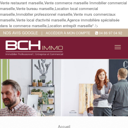
Vente restaurant marseille,Vente commerce marseille Immobilier commercial
marseille,Vente bureau marseille,Location local commercial
marseille,Immobilier professionnel marseille,Vente murs commerciaux
marseille,Vente local d'activité marseille,Agence immobilière spécialisée
dans le commerce marseille,Location entrepôt marseille" />
NOS AVIS GOOGLE
|
ACCÉDER À MON COMPTE
04 86 97 04 92
Tog
navi
Accueil