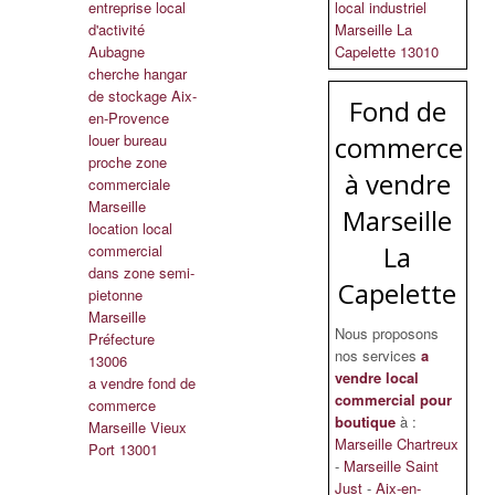
entreprise local
local industriel
d'activité
Marseille La
Aubagne
Capelette 13010
cherche hangar
de stockage Aix-
Fond de
en-Provence
louer bureau
commerce
proche zone
à vendre
commerciale
Marseille
Marseille
location local
La
commercial
dans zone semi-
Capelette
pietonne
Marseille
Nous proposons
Préfecture
nos services
a
13006
vendre local
a vendre fond de
commercial pour
commerce
boutique
à :
Marseille Vieux
Marseille Chartreux
Port 13001
-
Marseille Saint
Just
-
Aix-en-