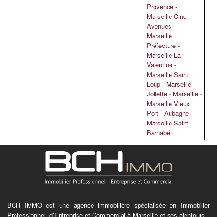
Provence
-
Marseille Cinq
Avenues
-
Marseille
Préfecture
-
Marseille La
Valentine
-
Marseille Saint
Loup
-
Marseille
Joliette
-
Marseille
-
Marseille Vieux
Port
-
Aubagne
-
Marseille Saint
Barnabé
BCH IMMO est une agence immobilière spécialisée en Immobilier
Professionnel, d’Entreprise et Commercial à Marseille et ses alentours.