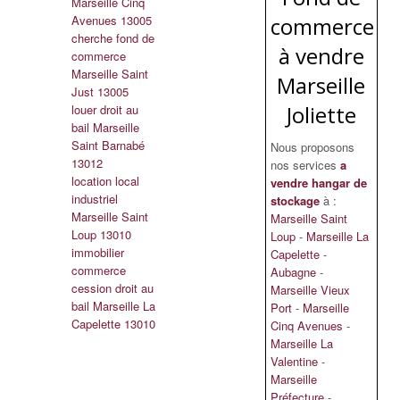
Marseille Cinq
Avenues 13005
commerce
cherche fond de
à vendre
commerce
Marseille Saint
Marseille
Just 13005
Joliette
louer droit au
bail Marseille
Saint Barnabé
Nous proposons
13012
nos services
a
location local
vendre hangar de
industriel
stockage
à :
Marseille Saint
Marseille Saint
Loup 13010
Loup
-
Marseille La
immobilier
Capelette
-
commerce
Aubagne
-
cession droit au
Marseille Vieux
bail Marseille La
Port
-
Marseille
Capelette 13010
Cinq Avenues
-
Marseille La
Valentine
-
Marseille
Préfecture
-