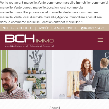
Vente restaurant marseille,Vente commerce marseille Immobilier commercial
marseille,Vente bureau marseille,Location local commercial
marseille,Immobilier professionnel marseille,Vente murs commerciaux
marseille,Vente local d'activité marseille,Agence immobilière spécialisée
dans le commerce marseille,Location entrepôt marseille" />
NOS AVIS GOOGLE
|
ACCÉDER À MON COMPTE
04 86 97 04 92
Tog
navi
Accueil