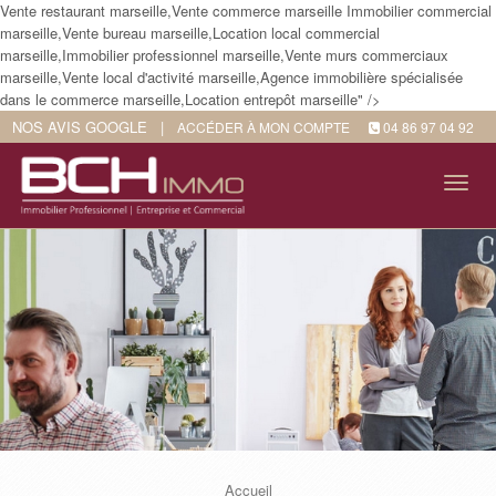
Vente restaurant marseille,Vente commerce marseille Immobilier commercial
marseille,Vente bureau marseille,Location local commercial
marseille,Immobilier professionnel marseille,Vente murs commerciaux
marseille,Vente local d'activité marseille,Agence immobilière spécialisée
dans le commerce marseille,Location entrepôt marseille" />
NOS AVIS GOOGLE
|
ACCÉDER À MON COMPTE
04 86 97 04 92
Tog
navi
Accueil