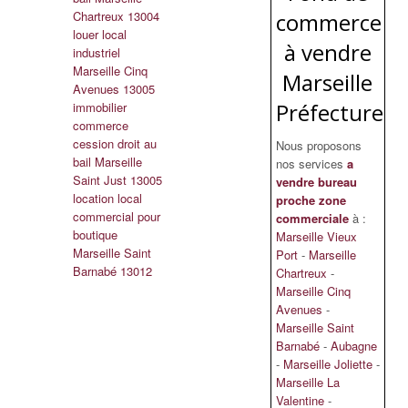
Chartreux 13004
commerce
louer local
à vendre
industriel
Marseille Cinq
Marseille
Avenues 13005
Préfecture
immobilier
commerce
cession droit au
Nous proposons
bail Marseille
nos services
a
Saint Just 13005
vendre bureau
location local
proche zone
commercial pour
commerciale
à :
boutique
Marseille Vieux
Marseille Saint
Port
-
Marseille
Barnabé 13012
Chartreux
-
Marseille Cinq
Avenues
-
Marseille Saint
Barnabé
-
Aubagne
-
Marseille Joliette
-
Marseille La
Valentine
-